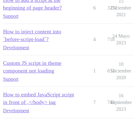
15
beginning of page header?
6
3252
Diciembre
2021
Support
How to inject content into
24 Mayo
`before-script-load`?
4
718
2023
Development
Custom JS script in theme
10
component not loading
1
654
Diciembre
2020
Support
How to embed JavaScript script
16
in front of ,</body> tag
7
745
Septiembre
2023
Development