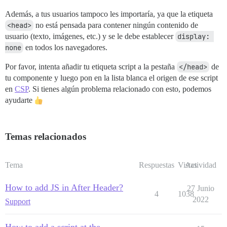
Además, a tus usuarios tampoco les importaría, ya que la etiqueta
<head>
no está pensada para contener ningún contenido de
usuario (texto, imágenes, etc.) y se le debe establecer
display: 
none
en todos los navegadores.
Por favor, intenta añadir tu etiqueta script a la pestaña
</head>
de
tu componente y luego pon en la lista blanca el origen de ese script
en
CSP
. Si tienes algún problema relacionado con esto, podemos
ayudarte
Temas relacionados
Tema
Respuestas
Vistas
Actividad
How to add JS in After Header?
27 Junio
4
1038
2022
Support
How to add a script at the