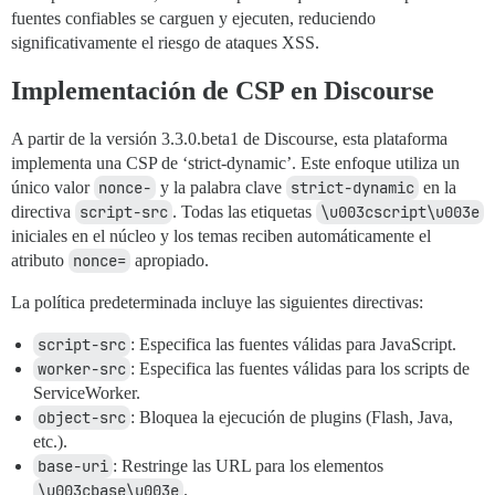
fuentes confiables se carguen y ejecuten, reduciendo
significativamente el riesgo de ataques XSS.
Implementación de CSP en Discourse
A partir de la versión 3.3.0.beta1 de Discourse, esta plataforma
implementa una CSP de ‘strict-dynamic’. Este enfoque utiliza un
único valor
nonce-
y la palabra clave
strict-dynamic
en la
directiva
script-src
. Todas las etiquetas
\u003cscript\u003e
iniciales en el núcleo y los temas reciben automáticamente el
atributo
nonce=
apropiado.
La política predeterminada incluye las siguientes directivas:
script-src
: Especifica las fuentes válidas para JavaScript.
worker-src
: Especifica las fuentes válidas para los scripts de
ServiceWorker.
object-src
: Bloquea la ejecución de plugins (Flash, Java,
etc.).
base-uri
: Restringe las URL para los elementos
\u003cbase\u003e
.