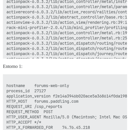
actionpack-6.0.3.2/lib/action_controller/metal/instru
actionpack-6.0.3.2/lib/action_controller/metal/params
activerecord-6.0.3.2/lib/active_record/railties/contr
actionpack-6.0.3.2/lib/abstract_controller/base.rb:136
actionview-6.0.3.2/lib/action_view/rendering.rb:39:in 
rack-mini-profiler-2.0.4/lib/mini_profiler/profiling_
actionpack-6.0.3.2/lib/action_controller/metal.rb:190:
actionpack-6.0.3.2/lib/action_controller/metal.rb:254:
actionpack-6.0.3.2/lib/action_dispatch/routing/route_
actionpack-6.0.3.2/lib/action_dispatch/routing/route_
actionpack-6.0.3.2/lib/action_dispatch/journey/router
actionpack-6.0.3.2/lib/action_dispatch/journey/router.
actionpack-6.0.3.2/lib/action_dispatch/journey/router.
Entorno 1:
actionpack-6.0.3.2/lib/action_dispatch/routing/route_
/var/www/discourse/lib/middleware/omniauth_bypass_mid
rack-2.2.3/lib/rack/tempfile_reaper.rb:15:in `call'

rack-2.2.3/lib/rack/conditional_get.rb:40:in `call'

hostname	forums-web-only

rack-2.2.3/lib/rack/head.rb:12:in `call'

process_id	27127

/var/www/discourse/lib/content_security_policy/middle
application_version	f2e14a3946b020ace5a368614f0da198cd17aa32

/var/www/discourse/lib/middleware/anonymous_cache.rb:3
HTTP_HOST	forums.paddling.com

rack-2.2.3/lib/rack/session/abstract/id.rb:266:in `con
REQUEST_URI	/csp_reports

rack-2.2.3/lib/rack/session/abstract/id.rb:260:in `cal
REQUEST_METHOD	POST

actionpack-6.0.3.2/lib/action_dispatch/middleware/coo
HTTP_USER_AGENT	Mozilla/5.0 (Macintosh; Intel Mac OS X 10.15; rv:80.0) Gecko/20100101 Firefox/80.0

actionpack-6.0.3.2/lib/action_dispatch/middleware/cal
HTTP_ACCEPT	*/*

activesupport-6.0.3.2/lib/active_support/callbacks.rb
HTTP_X_FORWARDED_FOR	74.76.45.218
