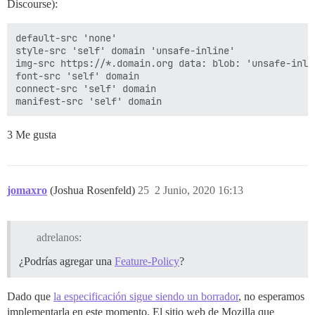
Discourse):
default-src 'none'

style-src 'self' domain 'unsafe-inline'

img-src https://*.domain.org data: blob: 'unsafe-inlin
font-src 'self' domain

connect-src 'self' domain

3 Me gusta
jomaxro
(Joshua Rosenfeld)
25
2 Junio, 2020 16:13
adrelanos:
¿Podrías agregar una
Feature-Policy
?
Dado que
la especificación sigue siendo un borrador
, no esperamos
implementarla en este momento. El sitio web de Mozilla que