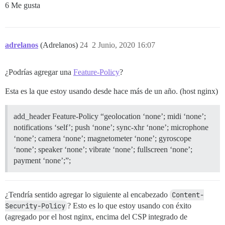
6 Me gusta
adrelanos
(Adrelanos)
24
2 Junio, 2020 16:07
¿Podrías agregar una
Feature-Policy
?
Esta es la que estoy usando desde hace más de un año. (host nginx)
add_header Feature-Policy “geolocation ‘none’; midi ‘none’;
notifications ‘self’; push ‘none’; sync-xhr ‘none’; microphone
‘none’; camera ‘none’; magnetometer ‘none’; gyroscope
‘none’; speaker ‘none’; vibrate ‘none’; fullscreen ‘none’;
payment ‘none’;”;
¿Tendría sentido agregar lo siguiente al encabezado
Content-
Security-Policy
? Esto es lo que estoy usando con éxito
(agregado por el host nginx, encima del CSP integrado de