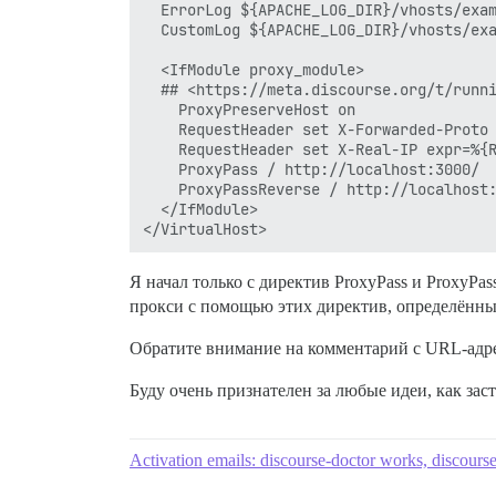
  ErrorLog ${APACHE_LOG_DIR}/vhosts/exam
  CustomLog ${APACHE_LOG_DIR}/vhosts/exa
  <IfModule proxy_module>

  ## <https://meta.discourse.org/t/runni
    ProxyPreserveHost on

    RequestHeader set X-Forwarded-Proto 
    RequestHeader set X-Real-IP expr=%{R
    ProxyPass / http://localhost:3000/

    ProxyPassReverse / http://localhost:
  </IfModule>

Я начал только с директив ProxyPass и ProxyPas
прокси с помощью этих директив, определённые
Обратите внимание на комментарий с URL-адрес
Буду очень признателен за любые идеи, как заст
Activation emails: discourse-doctor works, discourse 