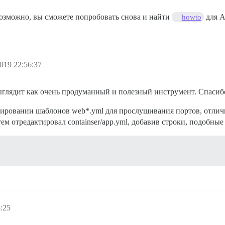
озможно, вы сможете попробовать снова и найти
для A
howto
019 22:56:37
ыглядит как очень продуманный и полезный инструмент. Спасибо
тировании шаблонов web*.yml для прослушивания портов, отлич
ем отредактировал containser/app.yml, добавив строки, подобны
:25