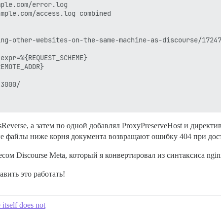
ple.com/error.log

mple.com/access.log combined

ng-other-websites-on-the-same-machine-as-discourse/17247
expr=%{REQUEST_SCHEME}

EMOTE_ADDR}

3000/

sReverse, а затем по одной добавлял ProxyPreserveHost и директи
 файлы ниже корня документа возвращают ошибку 404 при доступе
ом Discourse Meta, который я конвертировал из синтаксиса ngin
авить это работать!
itself does not