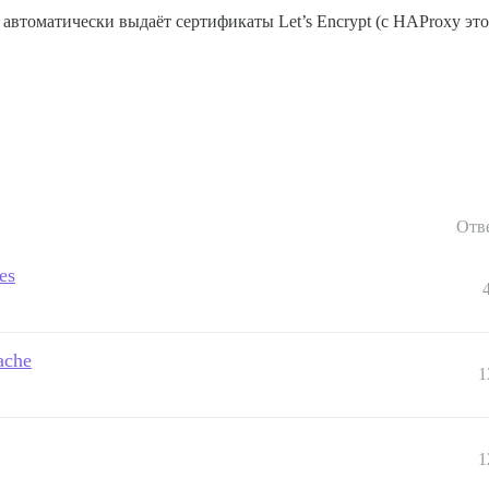
он автоматически выдаёт сертификаты Let’s Encrypt (с HAProxy э
Отв
es
pache
1
1