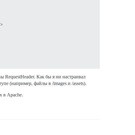
>

вы RequestHeader. Как бы я ни настраивал
 (например, файлы в /images и /assets).
x в Apache.