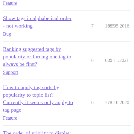
Feature
Show tags in alphabetical order
- not working
7
1665
09.05.2016
Bug
Ranking suggested tags by
popularity or forcing one tag to
6
680
25.11.2021
always be first?
Support
How to apply tag sorts by
popularity to topic list?
Currently it seems only apply to
6
778
13.10.2020
tag page
Feature
The order of priority to display