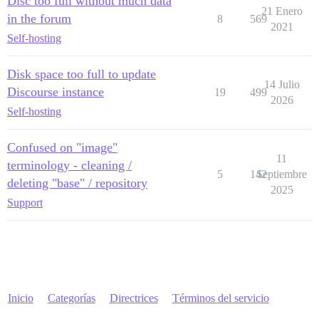
Disc too full without much data
21 Enero
in the forum
8
569
2021
Self-hosting
Disk space too full to update
14 Julio
Discourse instance
19
499
2026
Self-hosting
Confused on "image"
11
terminology - cleaning /
5
142
Septiembre
deleting "base" / repository
2025
Support
Inicio
Categorías
Directrices
Términos del servicio