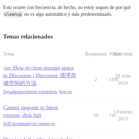
Esto ocurre con frecuencia; de hecho, no estoy seguro de por qué
cleanup
no es algo automático y más predeterminado.
Temas relacionados
Tema
Respuestas
Vistas
Actividad
:cn: How to clear storage space
in Discourse | Discourse 清理存
29 Julio
2
1100
储空间的方法
2024
Sysadmins
chinese-translation
,
how-to
Cannot upgrade to latest
3 Febrero
version, disk full
10
741
2023
Self-hosting
server-resources