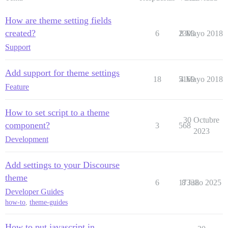
How are theme setting fields
created?
6
2303
8 Mayo 2018
Support
Add support for theme settings
18
5169
4 Mayo 2018
Feature
How to set script to a theme
30 Octubre
component?
3
568
2023
Development
Add settings to your Discourse
theme
6
17338
8 Julio 2025
Developer Guides
how-to
,
theme-guides
How to put javascript in