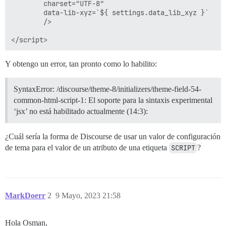
        charset="UTF-8"

        data-lib-xyz=`${ settings.data_lib_xyz }`

        />

Y obtengo un error, tan pronto como lo habilito:
SyntaxError: /discourse/theme-8/initializers/theme-field-54-
common-html-script-1: El soporte para la sintaxis experimental
‘jsx’ no está habilitado actualmente (14:3):
¿Cuál sería la forma de Discourse de usar un valor de configuración
de tema para el valor de un atributo de una etiqueta
SCRIPT
?
MarkDoerr
2
9 Mayo, 2023 21:58
Hola Osman,