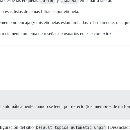
ría desde las etiquetas
#offer
y
#search
en la barra lateral.
n esas listas de temas filtradas por etiqueta.
mente no encaja (y mis etiquetas están limitadas a 1 solamente, ni siqui
rrectamente un tema de reseñas de usuarios en este contexto?
an automáticamente cuando se leen, por defecto (los miembros de mi for
iguración del sitio
Default topics automatic unpin
(Desanclado 