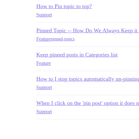
How to Pin topic to top?
Support
Pinned Topic -- How Do We Always Keep it
Feature
pinned-topics
Keep pinned posts in Categories list
Feature
How to I stop topics automatically un-pinnin
Support
When I click on the 'pin post' option it does n
Support