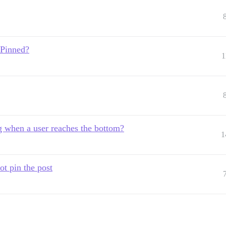
 Pinned?
1
g when a user reaches the bottom?
1
ot pin the post