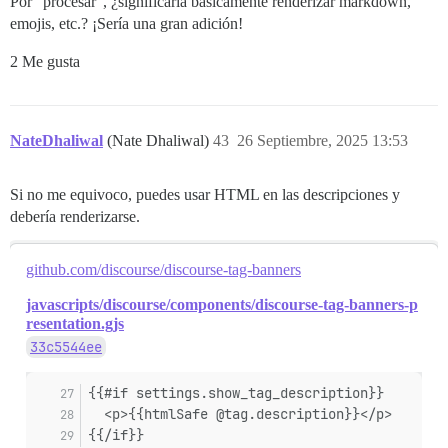
Por “procesar”, ¿significaría básicamente renderizar markdown,
emojis, etc.? ¡Sería una gran adición!
2 Me gusta
NateDhaliwal
(Nate Dhaliwal)
43
26 Septiembre, 2025 13:53
Si no me equivoco, puedes usar HTML en las descripciones y
debería renderizarse.
github.com/discourse/discourse-tag-banners
javascripts/discourse/components/discourse-tag-banners-p
resentation.gjs
33c5544ee
{{#if settings.show_tag_description}}
  <p>{{htmlSafe @tag.description}}</p>
{{/if}}