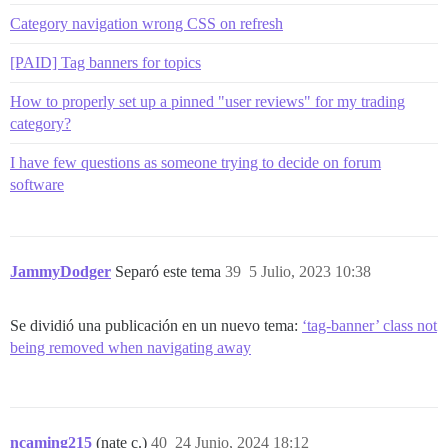
Category navigation wrong CSS on refresh
[PAID] Tag banners for topics
How to properly set up a pinned "user reviews" for my trading
category?
I have few questions as someone trying to decide on forum
software
JammyDodger
Separó este tema
39
5 Julio, 2023 10:38
Se dividió una publicación en un nuevo tema:
‘tag-banner’ class not
being removed when navigating away
ncaming215
(nate c.)
40
24 Junio, 2024 18:12