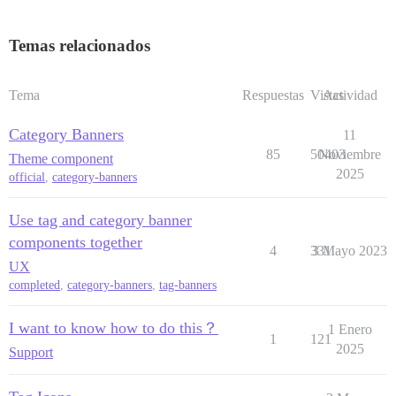
Temas relacionados
Tema
Respuestas
Vistas
Actividad
Category Banners
11
85
50403
Noviembre
Theme component
2025
official
,
category-banners
Use tag and category banner
components together
4
331
3 Mayo 2023
UX
completed
,
category-banners
,
tag-banners
I want to know how to do this？
1 Enero
1
121
2025
Support