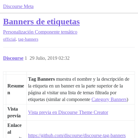
Discourse Meta
Banners de etiquetas
Personalización
Componente temático
,
official
tag-banners
Discourse
1
29 Julio, 2019 02:32
Tag Banners
muestra el nombre y la descripción de
Resume
la etiqueta en un banner en la parte superior de la
n
página al visitar una lista de temas filtrada por
etiquetas (similar al componente
Category Banners
)
Vista
Vista previa en Discourse Theme Creator
previa
Enlace
al
https://github.com/discourse/discourse-tag-banners