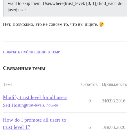
want to skip them. User.where(trust_level: [0, 1]).find_each do
|user| user.…
Нет. Возможно, это не совсем то, что вы ищете.
показать публикацию в теме
Связанные темы
Тема
Ответов
Просм.
Активность
Modify trust level for all users
0
3103
09.03.2016
Self-Hosting
trust-levels
,
how-to
How do I promote all users to
trust level 1?
6
1617
19.03.2020