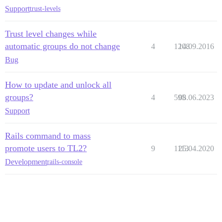
Support
trust-levels
Trust level changes while
automatic groups do not change
4
1208
14.09.2016
Bug
How to update and unlock all
groups?
4
595
08.06.2023
Support
Rails command to mass
promote users to TL2?
9
1113
25.04.2020
Development
rails-console