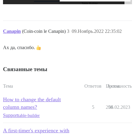
Canapin
(Coin-coin le Canapin)
3
09.Ноябрь.2022 22:35:02
Ах да, спасибо.
Связанные темы
Тема
Ответов
Просм.
Активность
How to change the default
column names?
5
258
06.02.2023
Support
table-builder
A first-timer's experience with