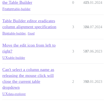
the Table Builder
0
403
25.01.2024
Feature
table-builder
Table Builder editor eradicates
column alignment specification
3
321
04.07.2024
Bug
table-builder
,
fixed
Move the edit icon from left to
right?
3
537
07.06.2023
UX
table-builder
Can't select a column name as
releasing the mouse click will
close the current table
2
392
10.01.2023
dropdown
UX
data-explorer