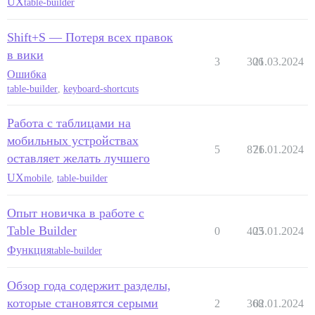
UX
table-builder
Shift+S — Потеря всех правок
в вики
3
306
21.03.2024
Ошибка
table-builder
,
keyboard-shortcuts
Работа с таблицами на
мобильных устройствах
5
871
26.01.2024
оставляет желать лучшего
UX
mobile
,
table-builder
Опыт новичка в работе с
Table Builder
0
403
25.01.2024
Функция
table-builder
Обзор года содержит разделы,
которые становятся серыми
2
368
02.01.2024