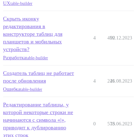
UX
table-builder
Скрыть иконку
редактирования в
конструкторе таблиц для
4
459
02.12.2023
планшетов и мобильных
устройств?
Разработка
table-builder
Создатель таблиц не работает
после обновления
4
246
21.08.2023
Ошибка
table-builder
Редактирование таблицы, у
которой некоторые строки не
начинаются с символа «|»,
0
578
15.06.2023
приводит к дублированию
этих строк