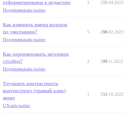
отформатированы в редакторе
2
272
21.04.2023
Поддержка
table-builder
Как изменить имена колонок
по умолчанию?
5
258
06.02.2023
Поддержка
table-builder
Как переименовать заголовок
столбца?
2
238
09.11.2022
Поддержка
table-builder
Улучшить контрастность
контекстного (правый клик)
1
232
13.10.2022
меню
UX
table-builder