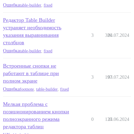
Ошибка
table-builder
,
fixed
Редактор Table Builder
устраняет необходимость
указания выравнивания
3
320
04.07.2024
столбцов
Ошибка
table-builder
,
fixed
Встроенные снопки не
работают в таблице при
3
197
03.07.2024
полном экране
Ошибка
footnote
,
table-builder
,
fixed
Мелкая проблема с
позиционированием кнопки
полноэкранного режима
0
135
24.06.2024
редактора таблиц