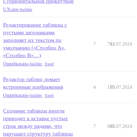
с горизонтальной прокруткой
UX
table-builder
Редактирование таблицы с
пустыми заголовками
заполняет их текстом по
7
762
12.07.2024
умолчанию («Столбец A»,
«Столбец B»…)
Ошибка
table-builder
,
fixed
Редактор таблиц ломает
встроенные изображения
4
155
05.07.2024
Ошибка
table-builder
,
fixed
Создание таблицы иногда
приводит к вставке пустых
строк между рядами, что
7
602
05.07.2024
нарушает структуру таблицы