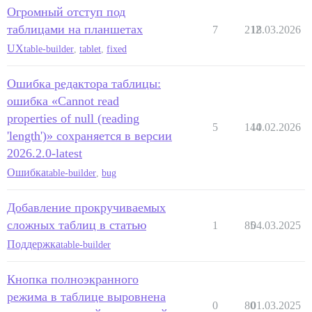
Огромный отступ под
таблицами на планшетах
7
212
18.03.2026
UX
table-builder
,
tablet
,
fixed
Ошибка редактора таблицы:
ошибка «Cannot read
properties of null (reading
5
144
10.02.2026
'length')» сохраняется в версии
2026.2.0-latest
Ошибка
table-builder
,
bug
Добавление прокручиваемых
сложных таблиц в статью
1
85
04.03.2025
Поддержка
table-builder
Кнопка полноэкранного
режима в таблице выровнена
0
80
01.03.2025