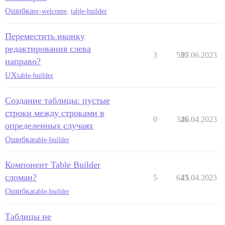
Ошибка
pr-welcome
,
table-builder
Переместить иконку
редактирования слева
3
535
07.06.2023
направо?
UX
table-builder
Создание таблицы: пустые
строки между строками в
0
346
26.04.2023
определенных случаях
Ошибка
table-builder
Компонент Table Builder
сломан?
5
643
25.04.2023
Ошибка
table-builder
Таблицы не