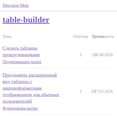
Discourse Meta
table-builder
Тема
Ответов
Просм.
Активность
Сделать таблицы
прокручиваемыми
5
111
21.04.2026
Поддержка
table-builder
Предложить расширенный
вид таблицы с
широкоформатным
1
83
27.03.2026
отображением для обычных
пользователей
Функция
table-builder