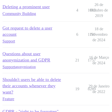
26 de
Deleting a prominent user
4
1005
Outubro de
Community Building
2019
Got request to delete a user
18 de
account
6
1136
Novembro
de 2024
Support
Questions about user
16 de Março
anonymization and GDPR
21
1757
de 2024
Support
anonymization
Shouldn't users be able to delete
their accounts whenever they
29 de Janeiro
19
8289
want?
de 2022
Feature
GDPR - "right to be forgotten"