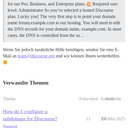
for our Pro, Business, and Enterprise plans.
Required user
level: Administrator So you’ve selected a hosted Discourse
plan. Lucky you! The very first step is to point your domain
name forum.example.com to our hosting. You will need to edit
the DNS records for your domain name, example.com. In most
cases, the DNS is controlled from the sa…
Wenn Sie jedoch zusätzliche Hilfe benötigen, senden Sie eine E-
Mail an
team@discourse.org
und wir können Ihnen weiterhelfen.
Verwandte Themen
Thema
Antworten
Aufrufe
Aktivität
How do I configure a
subdomain for Discourse?
11
368
23. Mai 2025
Support