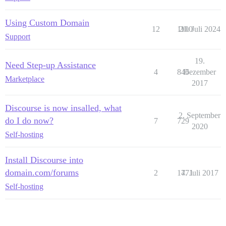
Using Custom Domain
12
1100
20. Juli 2024
Support
19.
Need Step-up Assistance
4
846
Dezember
Marketplace
2017
Discourse is now insalled, what
2. September
do I do now?
7
729
2020
Self-hosting
Install Discourse into
domain.com/forums
2
1771
4. Juli 2017
Self-hosting