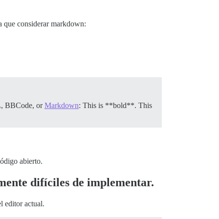
era que considerar markdown:
ML, BBCode, or
Markdown
: This is **bold**. This
ódigo abierto.
ente difíciles de implementar.
 editor actual.