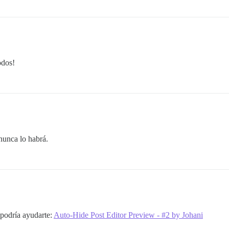
odos!
unca lo habrá.
 podría ayudarte:
Auto-Hide Post Editor Preview - #2 by Johani