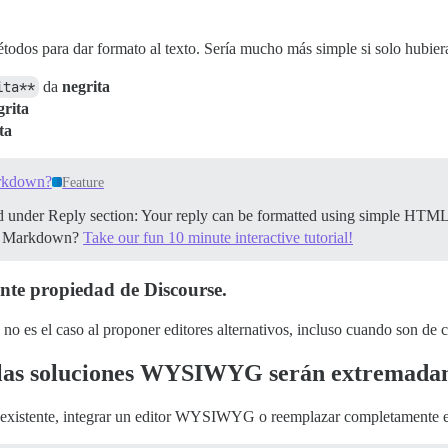
métodos para dar formato al texto. Sería mucho más simple si solo hubi
ita**
da
negrita
grita
ta
arkdown?
Feature
ed under Reply section: Your reply can be formatted using simple HT
arn Markdown?
Take our fun 10 minute interactive tutorial!
ente propiedad de Discourse.
no es el caso al proponer editores alternativos, incluso cuando son de c
e las soluciones WYSIWYG serán extremadam
tor existente, integrar un editor WYSIWYG o reemplazar completamente el