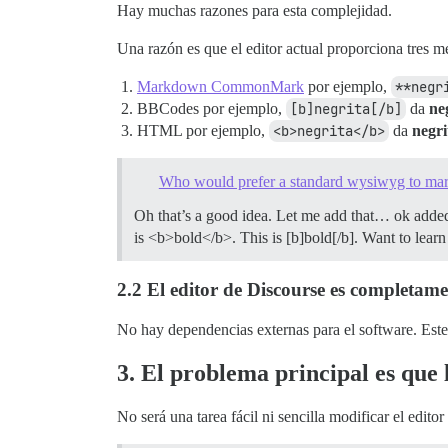
Hay muchas razones para esta complejidad.
Una razón es que el editor actual proporciona tres 
Markdown CommonMark
por ejemplo,
**negr
BBCodes por ejemplo,
[b]negrita[/b]
da
ne
HTML por ejemplo,
<b>negrita</b>
da
negri
Who would prefer a standard wysiwyg to m
Oh that’s a good idea. Let me add that… ok add
is <b>bold</b>. This is [b]bold[/b]. Want to le
2.2 El editor de Discourse es completam
No hay dependencias externas para el software. Este 
3. El problema principal es qu
No será una tarea fácil ni sencilla modificar el edi