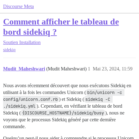
Discourse Meta
Comment afficher le tableau de
bord sidekiq ?
Soutien
Installation
sidekiq
Mudit_Maheshwari
(Mudit Maheshwari)
1
Mai 23, 2024, 11:59
Nous avons récemment découvert que nous exécutons Sidekiq en
utilisant à la fois les commandes Unicorn (
bin/unicorn -c 
config/unicorn.conf.rb
) et Sidekiq (
sidekiq -C 
./sidekiq.yml
). Cependant, en vérifiant le tableau de bord
Sidekiq (
{DISCOURSE_HOSTNAME}/sidekiq/busy
), nous ne
voyons que le processus Sidekiq généré par cette dernière
commande.
Quelqu’un peut-il nous aider à comprendre si le processus Unicorn