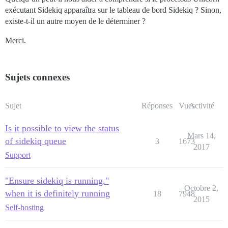
exécutant Sidekiq apparaîtra sur le tableau de bord Sidekiq ? Sinon,
existe-t-il un autre moyen de le déterminer ?
Merci.
Sujets connexes
Sujet
Réponses
Vues
Activité
Is it possible to view the status
Mars 14,
of sidekiq queue
3
1673
2017
Support
"Ensure sidekiq is running."
Octobre 2,
when it is definitely running
18
7948
2015
Self-hosting