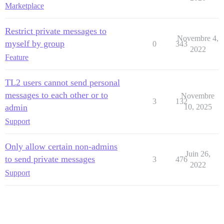
Marketplace
Restrict private messages to
Novembre 4,
myself by group
0
343
2022
Feature
TL2 users cannot send personal
messages to each other or to
Novembre
3
132
admin
10, 2025
Support
Only allow certain non-admins
Juin 26,
to send private messages
3
476
2022
Support