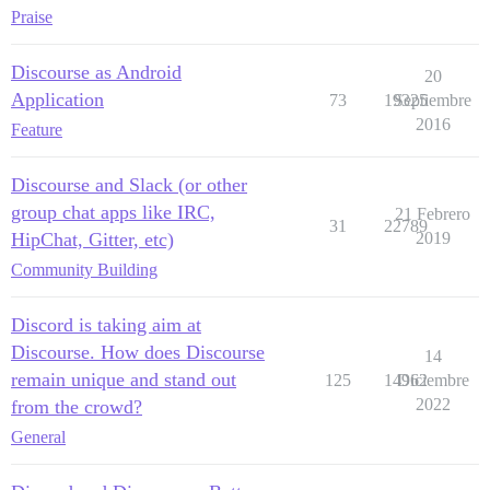
Praise
Discourse as Android
20
Application
73
19325
Septiembre
2016
Feature
Discourse and Slack (or other
group chat apps like IRC,
21 Febrero
31
22789
HipChat, Gitter, etc)
2019
Community Building
Discord is taking aim at
Discourse. How does Discourse
14
remain unique and stand out
125
14962
Diciembre
2022
from the crowd?
General