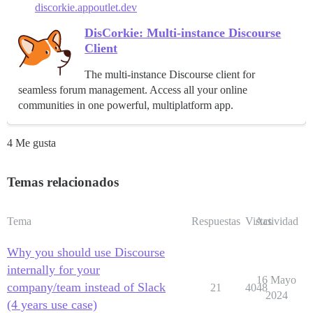
discorkie.appoutlet.dev
DisCorkie: Multi-instance Discourse
Client
The multi-instance Discourse client for
seamless forum management. Access all your online
communities in one powerful, multiplatform app.
4 Me gusta
Temas relacionados
Tema
Respuestas
Vistas
Actividad
Why you should use Discourse
internally for your
16 Mayo
company/team instead of Slack
21
4048
2024
(4 years use case)