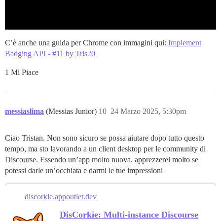
C’è anche una guida per Chrome con immagini qui:
Implement
Badging API - #11 by Tris20
1 Mi Piace
messiaslima
(Messias Junior)
10
24 Marzo 2025, 5:30pm
Ciao Tristan. Non sono sicuro se possa aiutare dopo tutto questo
tempo, ma sto lavorando a un client desktop per le community di
Discourse. Essendo un’app molto nuova, apprezzerei molto se
potessi darle un’occhiata e darmi le tue impressioni
discorkie.appoutlet.dev
DisCorkie: Multi-instance Discourse