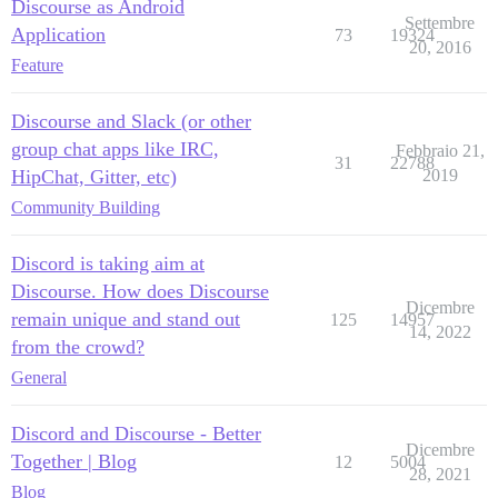
Discourse as Android
Settembre
Application
73
19324
20, 2016
Feature
Discourse and Slack (or other
group chat apps like IRC,
Febbraio 21,
31
22788
HipChat, Gitter, etc)
2019
Community Building
Discord is taking aim at
Discourse. How does Discourse
Dicembre
remain unique and stand out
125
14957
14, 2022
from the crowd?
General
Discord and Discourse - Better
Dicembre
Together | Blog
12
5004
28, 2021
Blog