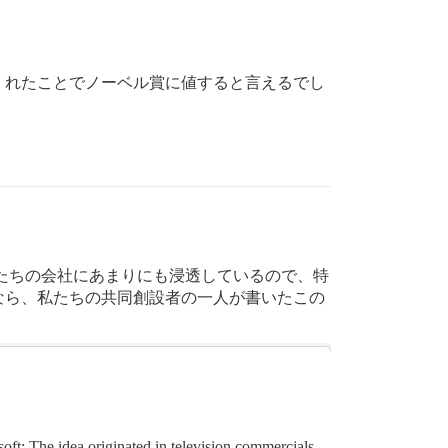
くれたことでノーベル賞に値すると言えるでし
たちの会社にあまりにも浸透しているので、特
なら、私たちの共同創設者の一人が書いたこの
soft: The idea originated in television commercials