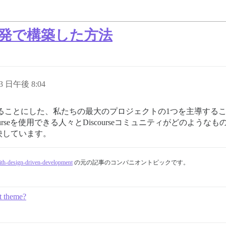
導開発で構築した方法
23 日午後 8:04
名付けることにした、私たちの最大のプロジェクトの1つを主導す
urseを使用できる人々とDiscourseコミュニティがどのよ
映しています。
with-design-driven-development
の元の記事のコンパニオントピックです。
lt theme?