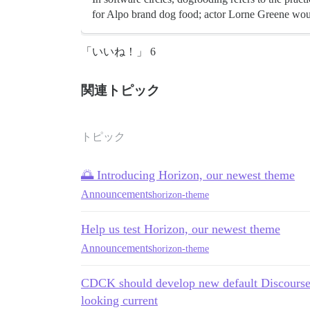
for Alpo brand dog food; actor Lorne Greene would
「いいね！」 6
関連トピック
トピック
🌅 Introducing Horizon, our newest theme
Announcements
horizon-theme
Help us test Horizon, our newest theme
Announcements
horizon-theme
CDCK should develop new default Discourse t
looking current