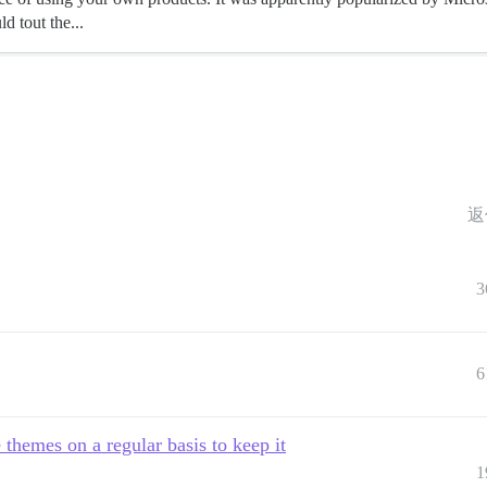
 tout the...
返
3
6
hemes on a regular basis to keep it
1