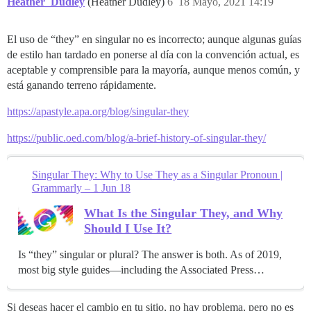
Heather_Dudley
(Heather Dudley)
6
18 Mayo, 2021 14:19
El uso de “they” en singular no es incorrecto; aunque algunas guías
de estilo han tardado en ponerse al día con la convención actual, es
aceptable y comprensible para la mayoría, aunque menos común, y
está ganando terreno rápidamente.
https://apastyle.apa.org/blog/singular-they
https://public.oed.com/blog/a-brief-history-of-singular-they/
Singular They: Why to Use They as a Singular Pronoun |
Grammarly – 1 Jun 18
What Is the Singular They, and Why
Should I Use It?
Is “they” singular or plural? The answer is both. As of 2019,
most big style guides—including the Associated Press…
Si deseas hacer el cambio en tu sitio, no hay problema, pero no es