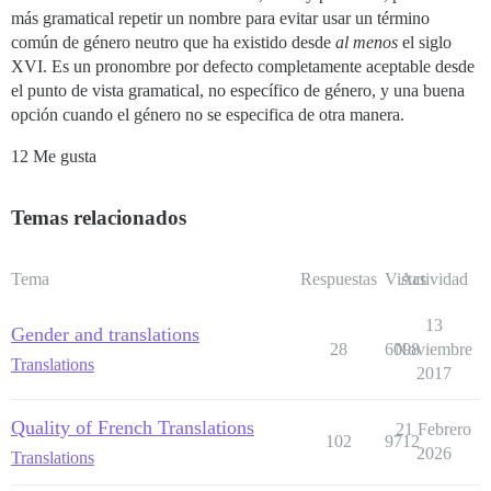
más gramatical repetir un nombre para evitar usar un término
común de género neutro que ha existido desde
al menos
el siglo
XVI. Es un pronombre por defecto completamente aceptable desde
el punto de vista gramatical, no específico de género, y una buena
opción cuando el género no se especifica de otra manera.
12 Me gusta
Temas relacionados
Tema
Respuestas
Vistas
Actividad
13
Gender and translations
28
6098
Noviembre
Translations
2017
Quality of French Translations
21 Febrero
102
9712
2026
Translations