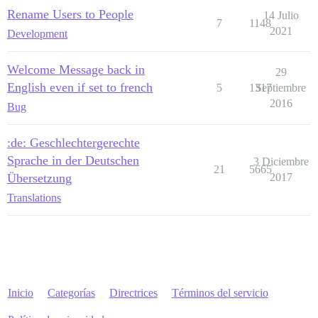
Rename Users to People
14 Julio
7
1148
2021
Development
Welcome Message back in
29
English even if set to french
5
1317
Septiembre
2016
Bug
:de: Geschlechtergerechte
Sprache in der Deutschen
3 Diciembre
21
5665
Übersetzung
2017
Translations
Inicio
Categorías
Directrices
Términos del servicio