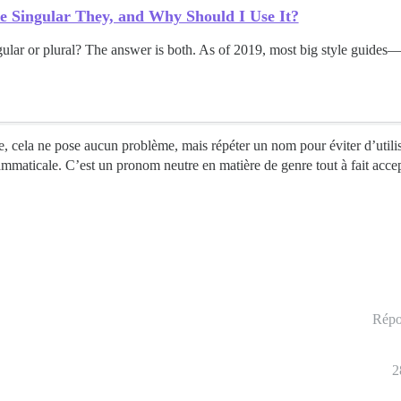
e Singular They, and Why Should I Use It?
ngular or plural? The answer is both. As of 2019, most big style guide
e, cela ne pose aucun problème, mais répéter un nom pour éviter d’utili
mmaticale. C’est un pronom neutre en matière de genre tout à fait accep
Répo
2