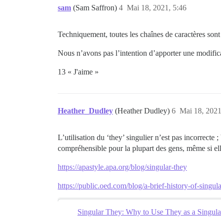
sam
(Sam Saffron)
4
Mai 18, 2021, 5:46
Techniquement, toutes les chaînes de caractères sont
Nous n’avons pas l’intention d’apporter une modificat
13 « J'aime »
Heather_Dudley
(Heather Dudley)
6
Mai 18, 2021
L’utilisation du ‘they’ singulier n’est pas incorrecte 
compréhensible pour la plupart des gens, même si ell
https://apastyle.apa.org/blog/singular-they
https://public.oed.com/blog/a-brief-history-of-singula
Singular They: Why to Use They as a Singula