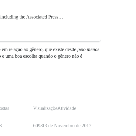
s—including the Associated Press…
o em relação ao gênero, que existe desde
pelo menos
ão e uma boa escolha quando o gênero não é
ostas
Visualizações
Atividade
8
6098
13 de Novembro de 2017