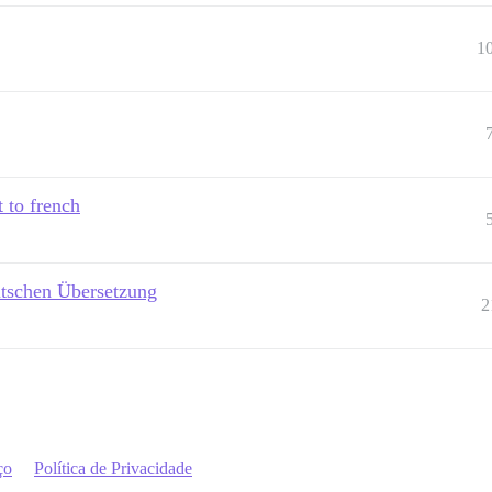
1
 to french
utschen Übersetzung
2
ço
Política de Privacidade