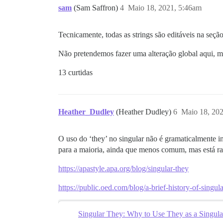
sam
(Sam Saffron)
4
Maio 18, 2021, 5:46am
Tecnicamente, todas as strings são editáveis na seção
Não pretendemos fazer uma alteração global aqui, ma
13 curtidas
Heather_Dudley
(Heather Dudley)
6
Maio 18, 20
O uso do ‘they’ no singular não é gramaticalmente 
para a maioria, ainda que menos comum, mas está ra
https://apastyle.apa.org/blog/singular-they
https://public.oed.com/blog/a-brief-history-of-singula
Singular They: Why to Use They as a Singula