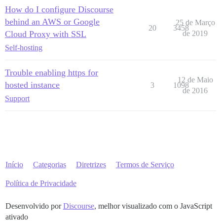
How do I configure Discourse
behind an AWS or Google
25 de Março
20
3458
Cloud Proxy with SSL
de 2019
Self-hosting
Trouble enabling https for
12 de Maio
hosted instance
3
1098
de 2016
Support
Início
Categorias
Diretrizes
Termos de Serviço
Política de Privacidade
Desenvolvido por
Discourse
, melhor visualizado com o JavaScript
ativado