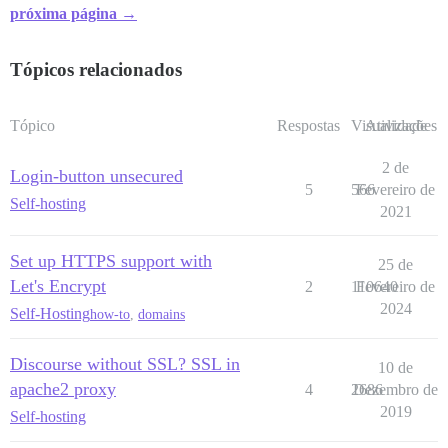
próxima página →
Tópicos relacionados
Tópico
Respostas
Visualizações
Atividade
2 de
Login-button unsecured
5
566
Fevereiro de
Self-hosting
2021
Set up HTTPS support with
25 de
Let's Encrypt
2
110640
Fevereiro de
2024
Self-Hosting
how-to
,
domains
Discourse without SSL? SSL in
10 de
apache2 proxy
4
2686
Dezembro de
2019
Self-hosting