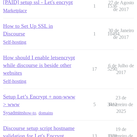
[PAID] setup ssl - Let's encrypt
27 de Agosto
1
1536
de 2017
Marketplace
How to Set Up SSL in
30 de Janeiro
Discourse
1
10494
de 2017
Self-hosting
How should I enable letsencrypt
while discourse is beside other
6 de Julho de
17
5290
websites
2017
Self-hosting
Setup Let’s Encrypt + non-www
23 de
> www
5
3412
Fevereiro de
2025
Sysadmins
how-to
,
domains
Discourse setup script hostname
19 de
validation for Let's Encrypt
13
1378
Fevereiro de