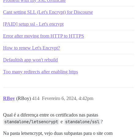
Problem with my SSL certificate
Cant setting SLL (Let's Encrypt) for Discourse
[PAID] setup ssl - Let's encrypt
Error after moving from HTTP to HTTPS
How to renew Let's Encrypt?
Defaultish app won't rebuild
Too many redirects after enabling https
RBoy
(RBoy)
414
Fevereiro 6, 2024, 4:42pm
Qual é a diferença entre os certificados nas pastas
standalone/letsencrypt
e
standalone/ssl
?
Na pasta letsencrypt, vejo duas subpastas para o site com