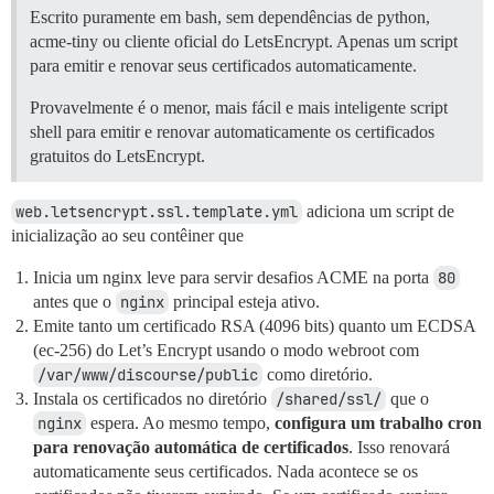
Escrito puramente em bash, sem dependências de python,
acme-tiny ou cliente oficial do LetsEncrypt. Apenas um script
para emitir e renovar seus certificados automaticamente.
Provavelmente é o menor, mais fácil e mais inteligente script
shell para emitir e renovar automaticamente os certificados
gratuitos do LetsEncrypt.
web.letsencrypt.ssl.template.yml
adiciona um script de
inicialização ao seu contêiner que
Inicia um nginx leve para servir desafios ACME na porta
80
antes que o
nginx
principal esteja ativo.
Emite tanto um certificado RSA (4096 bits) quanto um ECDSA
(ec-256) do Let’s Encrypt usando o modo webroot com
/var/www/discourse/public
como diretório.
Instala os certificados no diretório
/shared/ssl/
que o
nginx
espera. Ao mesmo tempo,
configura um trabalho cron
para renovação automática de certificados
. Isso renovará
automaticamente seus certificados. Nada acontece se os