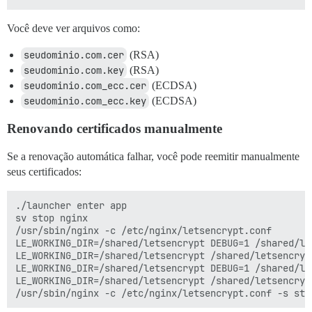
Você deve ver arquivos como:
seudominio.com.cer
(RSA)
seudominio.com.key
(RSA)
seudominio.com_ecc.cer
(ECDSA)
seudominio.com_ecc.key
(ECDSA)
Renovando certificados manualmente
Se a renovação automática falhar, você pode reemitir manualmente
seus certificados:
./launcher enter app

sv stop nginx

/usr/sbin/nginx -c /etc/nginx/letsencrypt.conf

LE_WORKING_DIR=/shared/letsencrypt DEBUG=1 /shared/le
LE_WORKING_DIR=/shared/letsencrypt /shared/letsencryp
LE_WORKING_DIR=/shared/letsencrypt DEBUG=1 /shared/le
LE_WORKING_DIR=/shared/letsencrypt /shared/letsencryp