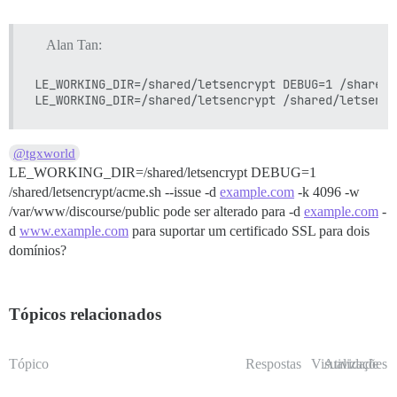
Alan Tan:
LE_WORKING_DIR=/shared/letsencrypt DEBUG=1 /shared/
@tgxworld
LE_WORKING_DIR=/shared/letsencrypt DEBUG=1
/shared/letsencrypt/acme.sh --issue -d
example.com
-k 4096 -w
/var/www/discourse/public pode ser alterado para -d
example.com
-
d
www.example.com
para suportar um certificado SSL para dois
domínios?
Tópicos relacionados
Tópico
Respostas
Visualizações
Atividade