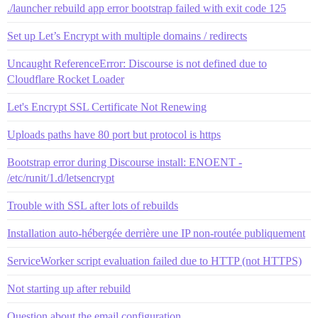
./launcher rebuild app error bootstrap failed with exit code 125
Set up Let’s Encrypt with multiple domains / redirects
Uncaught ReferenceError: Discourse is not defined due to
Cloudflare Rocket Loader
Let's Encrypt SSL Certificate Not Renewing
Uploads paths have 80 port but protocol is https
Bootstrap error during Discourse install: ENOENT -
/etc/runit/1.d/letsencrypt
Trouble with SSL after lots of rebuilds
Installation auto-hébergée derrière une IP non-routée publiquement
ServiceWorker script evaluation failed due to HTTP (not HTTPS)
Not starting up after rebuild
Question about the email configuration