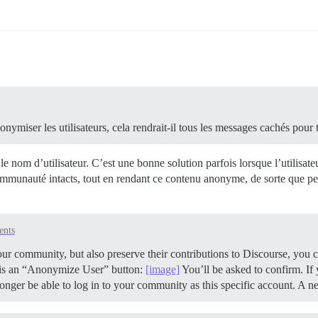
miser les utilisateurs, cela rendrait-il tous les messages cachés pour to
le nom d’utilisateur. C’est une bonne solution parfois lorsque l’utilisa
ommunauté intacts, tout en rendant ce contenu anonyme, de sorte que perso
ents
ur community, but also preserve their contributions to Discourse, you 
e is an “Anonymize User” button:
[image]
You’ll be asked to confirm. If
longer be able to log in to your community as this specific account. A