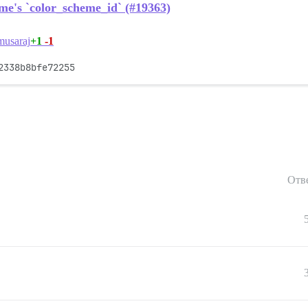
eme's `color_scheme_id` (#19363)
+1
-1
usaraj
2338b8bfe72255
Отв