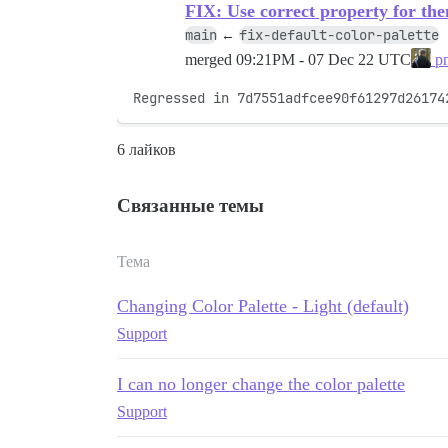
FIX: Use correct property for th
main
fix-default-color-palette
←
merged
09:21PM - 07 Dec 22 UTC
pm
Regressed in 7d7551adfcee90f61297d26174
6 лайков
Связанные темы
Тема
Changing Color Palette - Light (default)
Support
I can no longer change the color palette
Support