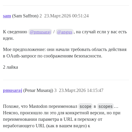
sam
(Sam Saffron)
2
23.Март.2026 00:51:24
К сведению
/
, на случай если у вас есть
@pmusaraj
@angus
идеи.
Мое предположение: они начали требовать область действия
в OAuth-запросе по соображениям безопасности.
2 лайка
pmusaraj
(Penar Musaraj)
3
23.Март.2026 14:15:47
Похоже, что Mastodon переименовал
scope
в
scopes
…
Неясно, произошло ли это для конкретной версии, но при
переименовании параметра в URL я перехожу от
неработающего URL (как в вашем видео) к