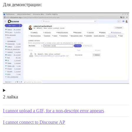
Для демонстрации:
2 лайка
I cannot upload a GIF, for a non-descript error appears
I cannot connect to Discourse AP