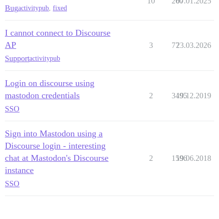
10
260
07.01.2025
Bug
activitypub
,
fixed
I cannot connect to Discourse
AP
3
77
23.03.2026
Support
activitypub
Login on discourse using
mastodon credentials
2
3495
19.12.2019
SSO
Sign into Mastodon using a
Discourse login - interesting
chat at Mastodon's Discourse
2
1596
19.06.2018
instance
SSO