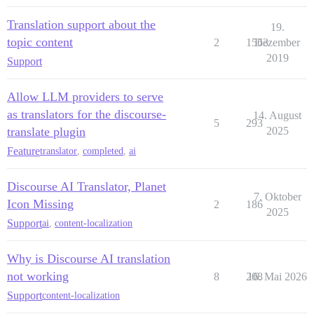
Translation support about the
19.
topic content
2
1563
Dezember
2019
Support
Allow LLM providers to serve
as translators for the discourse-
14. August
5
293
translate plugin
2025
Feature
translator
,
completed
,
ai
Discourse AI Translator, Planet
7. Oktober
Icon Missing
2
186
2025
Support
ai
,
content-localization
Why is Discourse AI translation
not working
8
208
16. Mai 2026
Support
content-localization