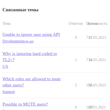
Связанные темы
Тема
Ответов
Просм.
Активность
Unable to ignore user using API
9
720
17.05.2023
Development
rest-api
Why is ignoring hard coded to
TL2+?
1
734
16.05.2021
UX
Which roles are allowed to mute
other users?
2
152
06.05.2025
Support
Possible to MUTE users?
6
1237
08.11.2021