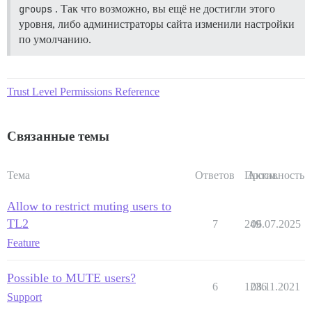
groups
. Так что возможно, вы ещё не достигли этого
уровня, либо администраторы сайта изменили настройки
по умолчанию.
Trust Level Permissions Reference
Связанные темы
Тема
Ответов
Просм.
Активность
Allow to restrict muting users to
TL2
7
249
06.07.2025
Feature
Possible to MUTE users?
6
1236
08.11.2021
Support