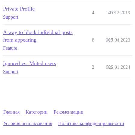
Private Profile
4
1457
07.12.2019
Support
A way to block individual posts
from appearing
8
906
17.04.2023
Feature
Ignored vs. Muted users
2
686
29.01.2024
Support
Главная
Категории
Рекомендации
Условия использования
Политика конфиденциальности