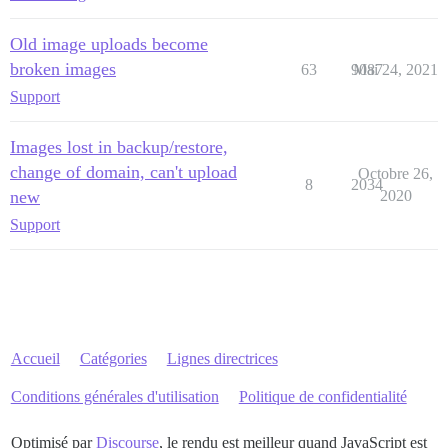
Old image uploads become
broken images
63
9087
Mai 24, 2021
Support
Images lost in backup/restore,
change of domain, can't upload
Octobre 26,
8
2034
new
2020
Support
Accueil
Catégories
Lignes directrices
Conditions générales d'utilisation
Politique de confidentialité
Optimisé par
Discourse
, le rendu est meilleur quand JavaScript est