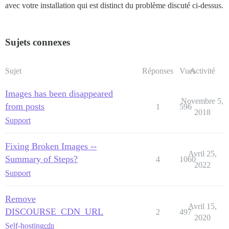
avec votre installation qui est distinct du problème discuté ci-dessus.
Sujets connexes
Sujet
Réponses
Vues
Activité
Images has been disappeared
Novembre 5,
from posts
1
596
2018
Support
Fixing Broken Images --
Avril 25,
Summary of Steps?
4
1060
2022
Support
Remove
Avril 15,
DISCOURSE_CDN_URL
2
497
2020
Self-hosting
cdn