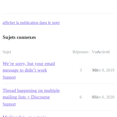
afficher la publication dans le sujet
Sujets connexes
Sujet
Réponses
Vues
Activité
We’re sorry, but your email
message to didn’t work
3
598
Mars 9, 2019
Support
Thread happening on multiple
mailing lists + Discourse
6
871
Mars 6, 2020
Support