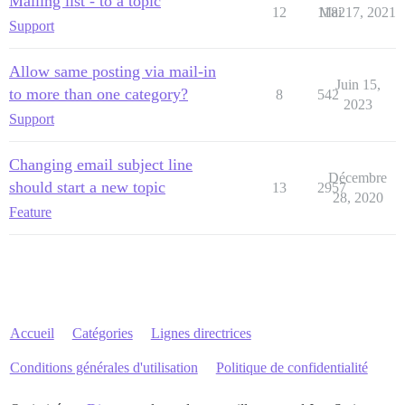
Mailing list - to a topic
12
1182
Mai 17, 2021
Support
Allow same posting via mail-in
Juin 15,
to more than one category?
8
542
2023
Support
Changing email subject line
Décembre
should start a new topic
13
2957
28, 2020
Feature
Accueil
Catégories
Lignes directrices
Conditions générales d'utilisation
Politique de confidentialité