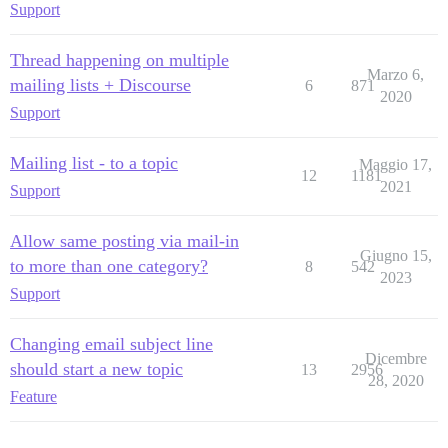
Support
Thread happening on multiple
Marzo 6,
mailing lists + Discourse
6
871
2020
Support
Mailing list - to a topic
Maggio 17,
12
1181
2021
Support
Allow same posting via mail-in
Giugno 15,
to more than one category?
8
542
2023
Support
Changing email subject line
Dicembre
should start a new topic
13
2956
28, 2020
Feature