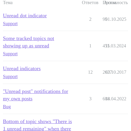
Тема
Ответов
Просм.
Активность
Unread dot indicator
2
95
01.10.2025
Support
Some tracked topics not
showing up as unread
1
455
11.03.2024
Support
Unread indicators
12
2627
03.10.2017
Support
"Unread post" notifications for
my own posts
3
688
14.04.2022
Bug
Bottom of topic shows "There is
1 unread remaining" when there