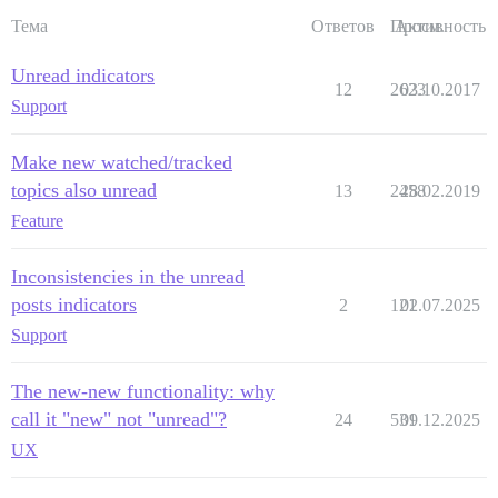
Тема
Ответов
Просм.
Активность
Unread indicators
12
2623
03.10.2017
Support
Make new watched/tracked
topics also unread
13
2458
28.02.2019
Feature
Inconsistencies in the unread
posts indicators
2
121
02.07.2025
Support
The new-new functionality: why
call it "new" not "unread"?
24
531
09.12.2025
UX