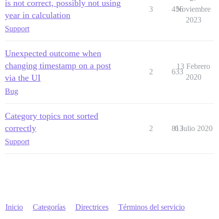
is not correct, possibly not using
3
456
Noviembre
year in calculation
2023
Support
Unexpected outcome when
changing timestamp on a post
13 Febrero
2
633
via the UI
2020
Bug
Category topics not sorted
correctly
2
813
6 Julio 2020
Support
Inicio
Categorías
Directrices
Términos del servicio