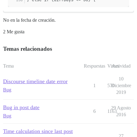
No en la fecha de creación.
2 Me gusta
Temas relacionados
Tema
Respuestas
Vistas
Actividad
10
Discourse timeline date error
1
570
Diciembre
Bug
2019
Bug in post date
29 Agosto
6
1163
2016
Bug
Time calculation since last post
27