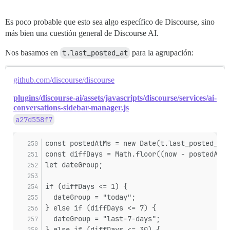
Es poco probable que esto sea algo específico de Discourse, sino
más bien una cuestión general de Discourse AI.
Nos basamos en
t.last_posted_at
para la agrupación:
github.com/discourse/discourse
plugins/discourse-ai/assets/javascripts/discourse/services/ai-
conversations-sidebar-manager.js
a27d558f7
const postedAtMs = new Date(t.last_posted_at 
const diffDays = Math.floor((now - postedAtMs
let dateGroup;
if (diffDays <= 1) {
  dateGroup = "today";
} else if (diffDays <= 7) {
  dateGroup = "last-7-days";
} else if (diffDays <= 30) {