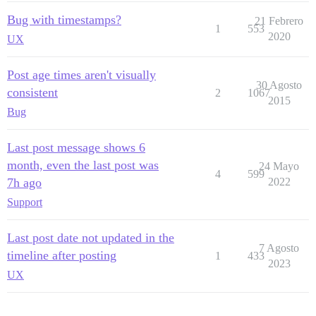
Bug with timestamps?
21 Febrero
1
553
2020
UX
Post age times aren't visually
30 Agosto
consistent
2
1067
2015
Bug
Last post message shows 6
month, even the last post was
24 Mayo
4
599
7h ago
2022
Support
Last post date not updated in the
7 Agosto
timeline after posting
1
433
2023
UX