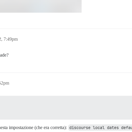
2, 7:49pm
cade?
:52pm
esta impostazione (che era corretta):
discourse local dates defa