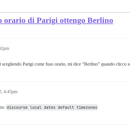
 orario di Parigi ottengo Berlino
:02pm
t scegliendo Parigi come fuso orario, mi dice “Berlino” quando clicco su
2, 4:45pm
etro
discourse local dates default timezones