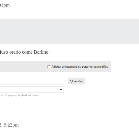
:01pm
 fuso orario come Berlino:
2, 5:22pm