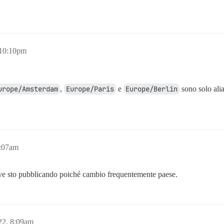
 10:10pm
urope/Amsterdam
,
Europe/Paris
e
Europe/Berlin
sono solo alia
6:07am
ove sto pubblicando poiché cambio frequentemente paese.
22, 8:09am