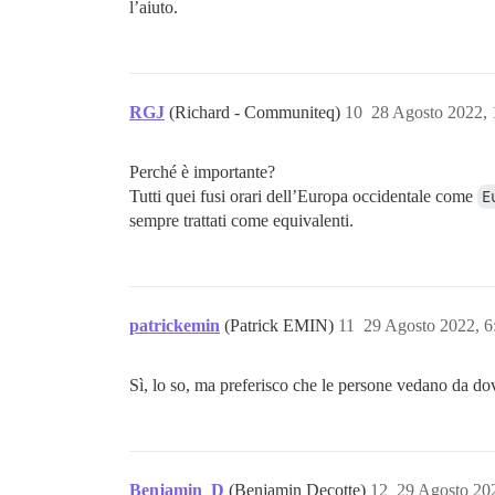
l’aiuto.
RGJ
(Richard - Communiteq)
10
28 Agosto 2022,
Perché è importante?
Tutti quei fusi orari dell’Europa occidentale come
E
sempre trattati come equivalenti.
patrickemin
(Patrick EMIN)
11
29 Agosto 2022, 
Sì, lo so, ma preferisco che le persone vedano da d
Benjamin_D
(Benjamin Decotte)
12
29 Agosto 20