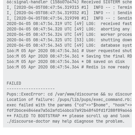
66:signal-handler (1586076474) Received SIGTERM schedu
I, [2020-04-05T08:47:54.319315 #1]  INFO -- : Termina
I, [2020-04-05T08:47:54.319352 #1]  INFO -- : Sending
I, [2020-04-05T08:47:54.319398 #1]  INFO -- : Sending
2020-04-05 08:47:54.319 UTC [49] LOG:  received fast s
2020-04-05 08:47:54.320 UTC [49] LOG:  aborting any ac
2020-04-05 08:47:54.324 UTC [49] LOG:  worker process
2020-04-05 08:47:54.325 UTC [53] LOG:  shutting down

2020-04-05 08:47:54.345 UTC [49] LOG:  database system
166:M 05 Apr 2020 08:47:54.361 # User requested shutdo
166:M 05 Apr 2020 08:47:54.361 * Saving the final RDB
166:M 05 Apr 2020 08:47:54.364 * DB saved on disk

166:M 05 Apr 2020 08:47:54.364 # Redis is now ready to
FAILED

--------------------

Pups::ExecError: cd /var/www/discourse && su discours
Location of failure: /pups/lib/pups/exec_command.rb:11
exec failed with the params {"cd"=>"$home", "hook"=>"
fdf2b6ce4844ea7a562afd146bc67a92b48f40fd1f288f89a64617
** FAILED TO BOOTSTRAP ** please scroll up and look f