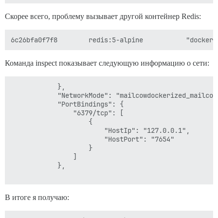
Скорее всего, проблему вызывает другой контейнер Redis:
Команда inspect показывает следующую информацию о сети:
            },

            "NetworkMode": "mailcowdockerized_mailcow-
            "PortBindings": {

                "6379/tcp": [

                    {

                        "HostIp": "127.0.0.1",

                        "HostPort": "7654"

                    }

                ]

            },

В итоге я получаю: