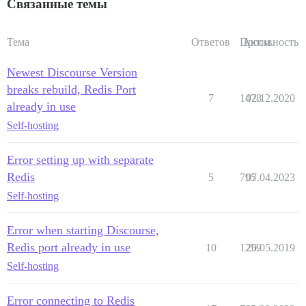
Связанные темы
Тема
Ответов
Просм.
Активность
Newest Discourse Version
breaks rebuild, Redis Port
7
1478
02.12.2020
already in use
Self-hosting
Error setting up with separate
Redis
5
795
07.04.2023
Self-hosting
Error when starting Discourse,
Redis port already in use
10
1259
20.05.2019
Self-hosting
Error connecting to Redis