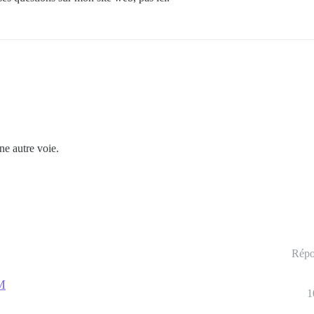
e autre voie.
Répo
VM
1