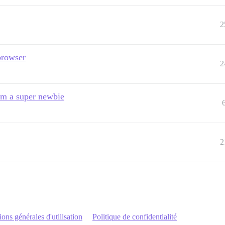
2
 browser
2
 am a super newbie
2
ons générales d'utilisation
Politique de confidentialité