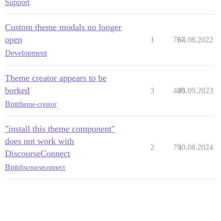
Support
Custom theme modals no longer
open
1
767
04.08.2022
Development
Theme creator appears to be
borked
3
449
05.09.2023
Bug
theme-creator
"install this theme component"
does not work with
2
79
30.08.2024
DiscourseConnect
Bug
discourseconnect