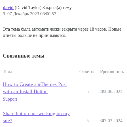
david
(David Taylor) Закрыл(а) тему
9
07.Декабрь.2023 08:00:57
Эта тема была автоматически закрыта через 18 часов. Новые
ответы больше не принимаются.
Связанные темы
Тема
Ответов
Просм.
Активность
How to Create a #Themes Post
with an Install Button
5
423
04.06.2024
Support
Share button not working on my
site?
5
347
25.03.2024