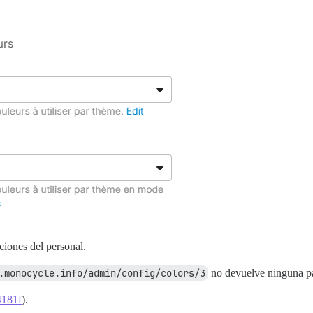
cciones del personal.
.monocycle.info/admin/config/colors/3
no devuelve ninguna pa
4181f
).