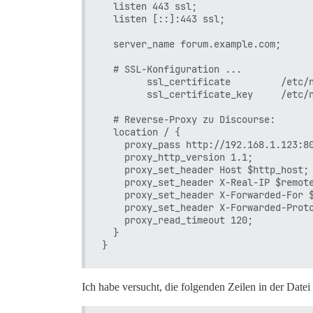
  listen 443 ssl;

  listen [::]:443 ssl;

  server_name forum.example.com;

  # SSL-Konfiguration ...

        ssl_certificate         /etc/n
        ssl_certificate_key     /etc/n
  # Reverse-Proxy zu Discourse:

  location / {

    proxy_pass http://192.168.1.123:80
    proxy_http_version 1.1;

    proxy_set_header Host $http_host;

    proxy_set_header X-Real-IP $remote
    proxy_set_header X-Forwarded-For $
    proxy_set_header X-Forwarded-Proto
    proxy_read_timeout 120;

  }

Ich habe versucht, die folgenden Zeilen in der Dat