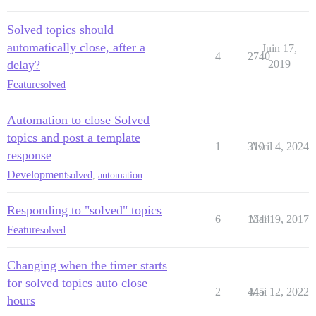
Solved topics should
automatically close, after a
Juin 17,
4
2740
delay?
2019
Feature
solved
Automation to close Solved
topics and post a template
1
319
Avril 4, 2024
response
Development
solved
,
automation
Responding to "solved" topics
6
1344
Mai 19, 2017
Feature
solved
Changing when the timer starts
for solved topics auto close
2
445
Mai 12, 2022
hours