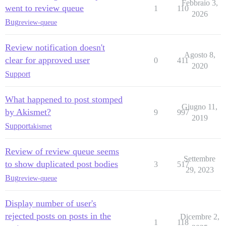
Febbraio 3,
went to review queue
1
110
2026
Bug
review-queue
Review notification doesn't
Agosto 8,
clear for approved user
0
411
2020
Support
What happened to post stomped
Giugno 11,
by Akismet?
9
997
2019
Support
akismet
Review of review queue seems
Settembre
to show duplicated post bodies
3
517
29, 2023
Bug
review-queue
Display number of user's
rejected posts on posts in the
Dicembre 2,
1
118