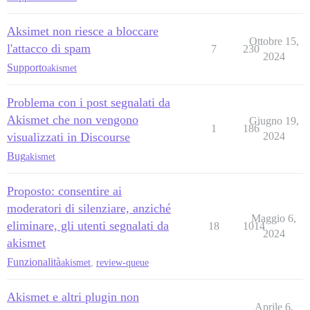
Aksimet non riesce a bloccare
Ottobre 15,
l'attacco di spam
7
230
2024
Supporto
akismet
Problema con i post segnalati da
Akismet che non vengono
Giugno 19,
1
186
visualizzati in Discourse
2024
Bug
akismet
Proposto: consentire ai
moderatori di silenziare, anziché
Maggio 6,
eliminare, gli utenti segnalati da
18
1014
2024
akismet
Funzionalità
akismet
,
review-queue
Akismet e altri plugin non
Aprile 6,