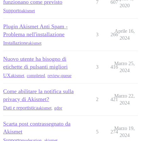
funzionano come previsto
7
607
2020
Supporto
akismet
Plugin Akismet Anti Spam -
Aprile 16,
Problema nell'installazione
3
266
2024
Installazione
akismet
Nuovo utente ha bisogno di
Marzo 25,
etichette di pulsanti migliori
3
416
2024
UX
akismet
,
completed
,
review-queue
Come abilitare la notifica sulla
Marzo 22,
privacy di Akismet?
2
421
2024
Dati e reportistica
akismet
,
gdpr
Scarta post contrassegnato da
Marzo 19,
Akismet
5
274
2024
Supporto
moderation
,
akismet