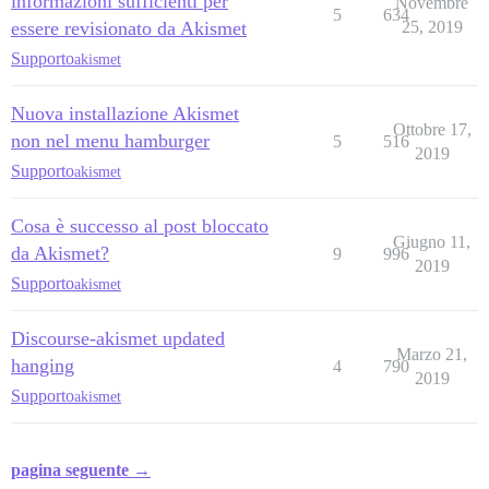
informazioni sufficienti per
Novembre
5
634
essere revisionato da Akismet
25, 2019
Supporto
akismet
Nuova installazione Akismet
Ottobre 17,
non nel menu hamburger
5
516
2019
Supporto
akismet
Cosa è successo al post bloccato
Giugno 11,
da Akismet?
9
996
2019
Supporto
akismet
Discourse-akismet updated
Marzo 21,
hanging
4
790
2019
Supporto
akismet
pagina seguente →