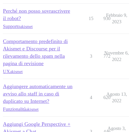
Perché non posso sovrascrivere
Febbraio 9,
il robot?
15
930
2023
Supporto
akismet
Comportamento predefinito di
Akismet e Discourse per il
Novembre 6,
rilevamento dello spam nella
3
772
2022
pagina di revisione
UX
akismet
Aggiungere automaticamente un
avviso allo staff in caso di
Agosto 13,
4
620
duplicato su Internet?
2022
Funzionalità
akismet
Aggiungi Google Perspective +
Agosto 3,
Akismet a Chat
3
446