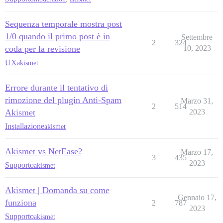
Sequenza temporale mostra post
1/0 quando il primo post è in
Settembre
2
324
coda per la revisione
10, 2023
UX
akismet
Errore durante il tentativo di
rimozione del plugin Anti-Spam
Marzo 31,
2
514
Akismet
2023
Installazione
akismet
Akismet vs NetEase?
Marzo 17,
3
435
2023
Supporto
akismet
Akismet | Domanda su come
Gennaio 17,
funziona
2
787
2023
Supporto
akismet