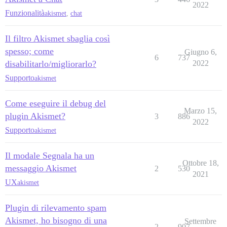
2022
Funzionalità
akismet
,
chat
Il filtro Akismet sbaglia così
spesso; come
Giugno 6,
6
737
disabilitarlo/migliorarlo?
2022
Supporto
akismet
Come eseguire il debug del
Marzo 15,
plugin Akismet?
3
886
2022
Supporto
akismet
Il modale Segnala ha un
Ottobre 18,
messaggio Akismet
2
530
2021
UX
akismet
Plugin di rilevamento spam
Akismet, ho bisogno di una
Settembre
2
907