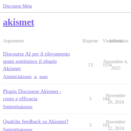
Discourse Meta
akismet
Argomento
Risposte
Visualizzazioni
Attività
Discourse AI per il rilevamento
spam sostituisce il plugin
Novembre 4,
13
1154
Akismet
2025
Annunci
akismet
,
ai
,
spam
Plugin Discourse Akismet -
Novembre
costo e efficacia
5
184
26, 2024
Supporto
akismet
Qualche feedback su Akismet?
Novembre
3
161
22, 2024
Supporto
akismet