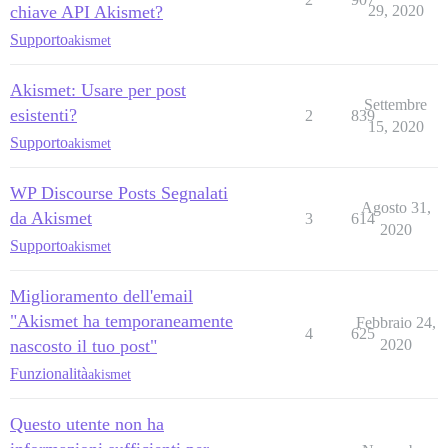
chiave API Akismet?
29, 2020
Supporto
akismet
Akismet: Usare per post
Settembre
esistenti?
2
839
15, 2020
Supporto
akismet
WP Discourse Posts Segnalati
Agosto 31,
da Akismet
3
614
2020
Supporto
akismet
Miglioramento dell'email
"Akismet ha temporaneamente
Febbraio 24,
4
625
nascosto il tuo post"
2020
Funzionalità
akismet
Questo utente non ha