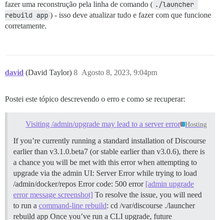
fazer uma reconstrução pela linha de comando (
./launcher 
rebuild app
) - isso deve atualizar tudo e fazer com que funcione
corretamente.
david
(David Taylor)
8
Agosto 8, 2023, 9:04pm
Postei este tópico descrevendo o erro e como se recuperar:
Visiting /admin/upgrade may lead to a server error
Hosting
If you’re currently running a standard installation of Discourse
earlier than v3.1.0.beta7 (or stable earlier than v3.0.6), there is
a chance you will be met with this error when attempting to
upgrade via the admin UI: Server Error while trying to load
/admin/docker/repos Error code: 500 error
[admin upgrade
error message screenshot]
To resolve the issue, you will need
to run a
command-line rebuild
: cd /var/discourse ./launcher
rebuild app Once you’ve run a CLI upgrade, future