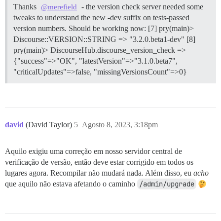
Thanks
- the version check server needed some
@merefield
tweaks to understand the new -dev suffix on tests-passed
version numbers. Should be working now: [7] pry(main)>
Discourse::VERSION::STRING => "3.2.0.beta1-dev" [8]
pry(main)> DiscourseHub.discourse_version_check =>
{"success"=>"OK", "latestVersion"=>"3.1.0.beta7",
"criticalUpdates"=>false, "missingVersionsCount"=>0}
david
(David Taylor)
5
Agosto 8, 2023, 3:18pm
Aquilo exigiu uma correção em nosso servidor central de
verificação de versão, então deve estar corrigido em todos os
lugares agora. Recompilar não mudará nada. Além disso, eu
acho
que aquilo não estava afetando o caminho
/admin/upgrade