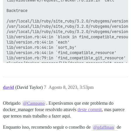
lib/middleware/request_tracker.rb:228:in `call'

Backtrace

/usr/local/lib/ruby/site_ruby/3.2.0/rubygems/version.
/usr/local/lib/ruby/site_ruby/3.2.0/rubygems/version.r
/usr/local/lib/ruby/site_ruby/3.2.0/rubygems/version.r
lib/version.rb:44:in `block in find_compatible_resourc
lib/version.rb:44:in `each'

lib/version.rb:44:in `sort_by'

lib/version.rb:44:in `find_compatible_resource'

lib/version.rb:79:in `find_compatible_git_resource'

plugins/docker_manager/lib/docker_manager/git_repo.rb
david
(David Taylor)
7
Agosto 8, 2023, 3:53pm
Obrigado
. Esperávamos que este problema do
@Campano
docker_manager fosse resolvido através
deste commit
, mas parece
que temos mais trabalho a fazer aqui.
Enquanto isso, recomendo seguir o conselho de
de
@pfaffman