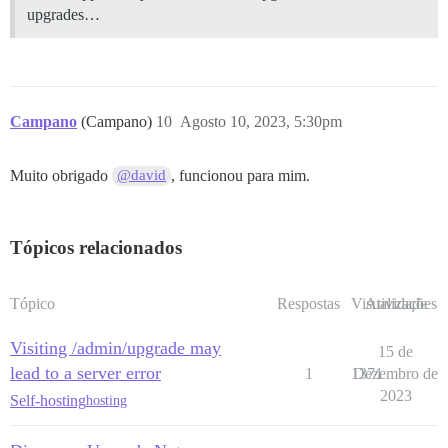
upgrades…
Campano
(Campano)
10
Agosto 10, 2023, 5:30pm
Muito obrigado
, funcionou para mim.
@david
Tópicos relacionados
Tópico
Respostas
Visualizações
Atividade
Visiting /admin/upgrade may
15 de
lead to a server error
1
1371
Dezembro de
2023
Self-hosting
hosting