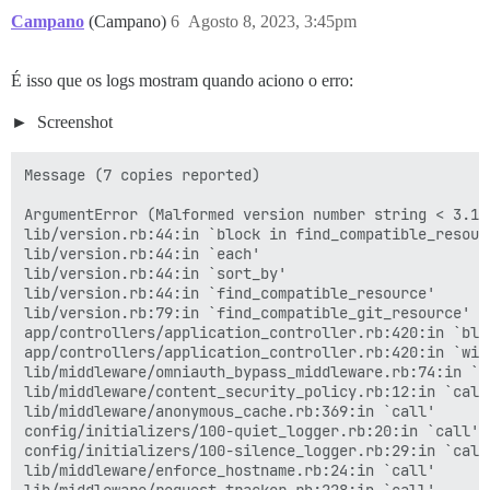
Campano
(Campano)
6
Agosto 8, 2023, 3:45pm
É isso que os logs mostram quando aciono o erro:
Screenshot
Message (7 copies reported)

ArgumentError (Malformed version number string < 3.1.0
lib/version.rb:44:in `block in find_compatible_resourc
lib/version.rb:44:in `each'

lib/version.rb:44:in `sort_by'

lib/version.rb:44:in `find_compatible_resource'

lib/version.rb:79:in `find_compatible_git_resource'

app/controllers/application_controller.rb:420:in `blo
app/controllers/application_controller.rb:420:in `with
lib/middleware/omniauth_bypass_middleware.rb:74:in `ca
lib/middleware/content_security_policy.rb:12:in `call'
lib/middleware/anonymous_cache.rb:369:in `call'

config/initializers/100-quiet_logger.rb:20:in `call'

config/initializers/100-silence_logger.rb:29:in `call'
lib/middleware/enforce_hostname.rb:24:in `call'
