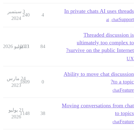
In private chats AI uses threads
3 سبتمبر
240
4
2024
Support
ai
,
chat
Threaded discussion is
ultimately too complex to
84
23 يونيو 2026
10011
survive on the public Internet?
UX
Ability to move chat discussion
24 مارس
to a topic?
1809
0
2023
Feature
chat
Moving conversations from chat
21 يوليو
to topics
1148
38
2026
Feature
chat