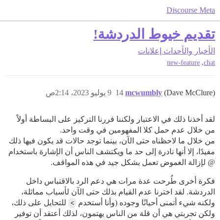
Discourse Meta
تقديم خيوط الدردشة!
الأخبار والأحداث
إعلانات
,
new-feature
chat
(Dave McClure)
mcwumbly
14
9 يوليو 2023، 2:14ص
لقد أخذنا ذلك في الاعتبار ولكننا قررنا التركيز على البساطة أولاً
من خلال عدم حمل كلا المفهومين في وقت واحد.
من خلال ما لاحظناه حتى الآن، بينما توجد حالات قد يكون فيها ذلك
مفيدًا، إلا أنها نادرة إلى حد ما ويكتشف الناس أن الإشارة باستخدام
@ لإزالة الغموض تعمل بشكل جيد في هذه المواقف.
فكرة أخرى طُرحت عدة مرات هي دعم الرد بالاقتباس داخل
الدردشة. لقد اخترنا عدم القيام بذلك حتى الآن لأسباب مماثلة،
ولكنه شيء أتمنى أحيانًا وجوده (وأنا أستخدم
>
للتحايل على ذلك،
ولكن تجربتي هي أن قلة من الناس يهتمون، لذلك أعتقد أن توفير