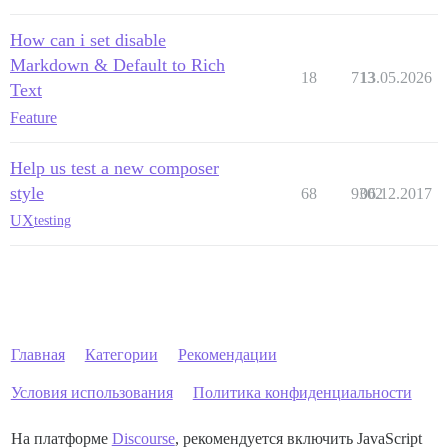
How can i set disable
Markdown & Default to Rich
18
713
13.05.2026
Text
Feature
Help us test a new composer
style
68
9302
06.12.2017
UX
testing
Главная
Категории
Рекомендации
Условия использования
Политика конфиденциальности
На платформе
Discourse
, рекомендуется включить JavaScript