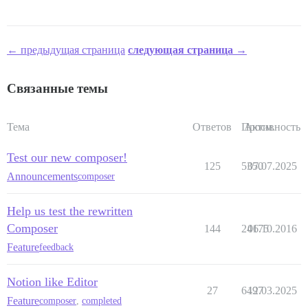
← предыдущая страница
следующая страница →
Связанные темы
Тема
Ответов
Просм.
Активность
Test our new composer!
125
5350
07.07.2025
Announcements
composer
Help us test the rewritten
Composer
144
24175
06.10.2016
Feature
feedback
Notion like Editor
27
6497
12.03.2025
Feature
composer
,
completed