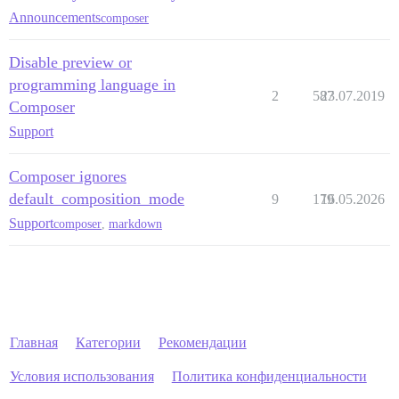
Announcements
composer
Disable preview or
programming language in
2
587
23.07.2019
Composer
Support
Composer ignores
default_composition_mode
9
179
16.05.2026
Support
composer
,
markdown
Главная
Категории
Рекомендации
Условия использования
Политика конфиденциальности