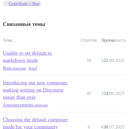
Contribute > Bug
Связанные темы
Тема
Ответов
Просм.
Активность
Unable to set default to
markdown mode
16
522
22.09.2025
Bug
composer
,
fixed
Introducing our new composer,
making writing on Discourse
47
3725
24.09.2025
easier than ever
Announcements
composer
Choosing the default composer
mode for your community
0
436
28.07.2025