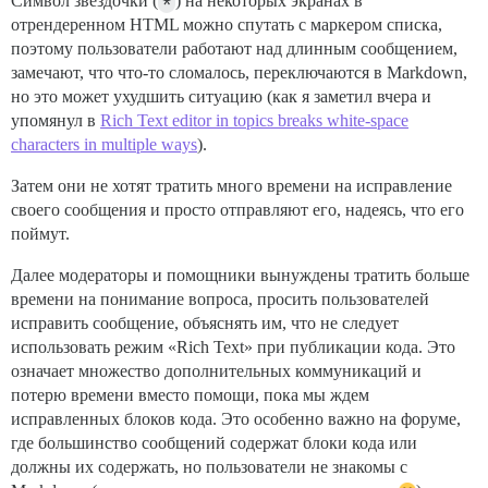
Символ звездочки (
*
) на некоторых экранах в
отрендеренном HTML можно спутать с маркером списка,
поэтому пользователи работают над длинным сообщением,
замечают, что что-то сломалось, переключаются в Markdown,
но это может ухудшить ситуацию (как я заметил вчера и
упомянул в
Rich Text editor in topics breaks white-space
characters in multiple ways
).
Затем они не хотят тратить много времени на исправление
своего сообщения и просто отправляют его, надеясь, что его
поймут.
Далее модераторы и помощники вынуждены тратить больше
времени на понимание вопроса, просить пользователей
исправить сообщение, объяснять им, что не следует
использовать режим «Rich Text» при публикации кода. Это
означает множество дополнительных коммуникаций и
потерю времени вместо помощи, пока мы ждем
исправленных блоков кода. Это особенно важно на форуме,
где большинство сообщений содержат блоки кода или
должны их содержать, но пользователи не знакомы с